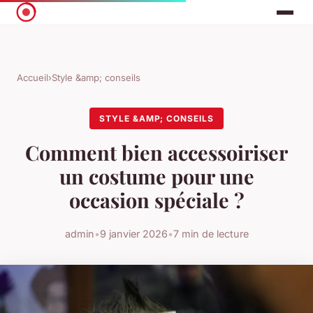
Accueil
›
Style &amp; conseils
STYLE &AMP; CONSEILS
Comment bien accessoiriser
un costume pour une
occasion spéciale ?
admin
•
9 janvier 2026
•
7 min de lecture