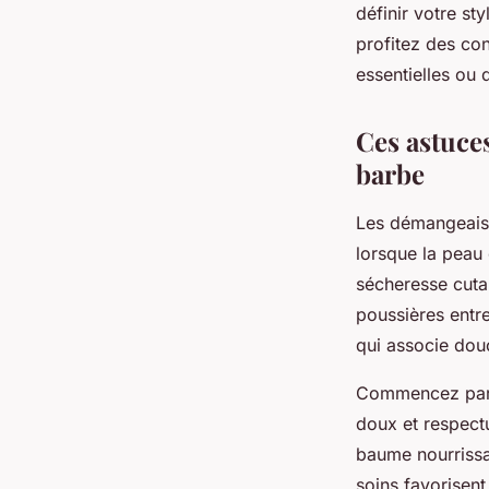
définir votre st
profitez des con
essentielles ou 
Ces astuces
barbe
Les démangeaiso
lorsque la peau 
sécheresse cuta
poussières entre
qui associe douc
Commencez par u
doux et respect
baume nourrissan
soins favorisent 