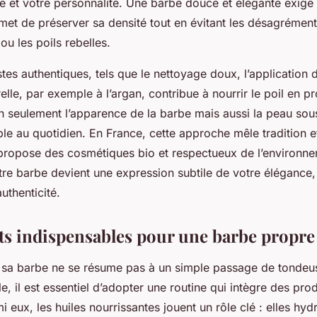
le et votre personnalité. Une barbe douce et élégante exige 
ermet de préserver sa densité tout en évitant les désagréme
u les poils rebelles.
tes authentiques, tels que le nettoyage doux, l’application
relle, par exemple à l’argan, contribue à nourrir le poil en 
on seulement l’apparence de la barbe mais aussi la peau sou
le au quotidien. En France, cette approche mêle tradition e
l propose des cosmétiques bio et respectueux de l’environne
otre barbe devient une expression subtile de votre élégance,
uthenticité.
ts indispensables pour une barbe propre 
 sa barbe ne se résume pas à un simple passage de tondeu
e, il est essentiel d’adopter une routine qui intègre des pro
 eux, les huiles nourrissantes jouent un rôle clé : elles hydr