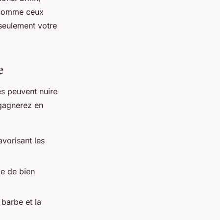
té comme ceux
 seulement votre
e
es peuvent nuire
s gagnerez en
avorisant les
e de bien
barbe et la