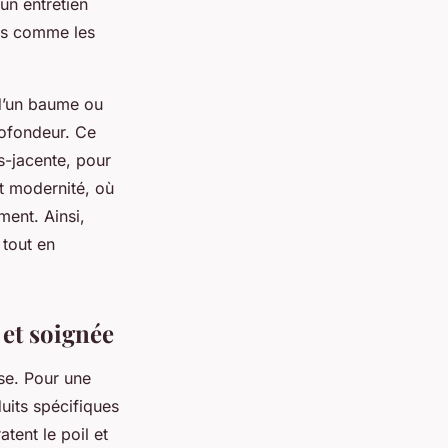
un entretien
nts comme les
 d’un baume ou
profondeur. Ce
s-jacente, pour
t modernité, où
ment. Ainsi,
 tout en
et soignée
se. Pour une
duits spécifiques
atent le poil et