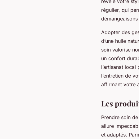
révèle votre sty
régulier, qui p
démangeaisons o
Adopter des ges
d’une huile natu
soin valorise n
un confort durab
l’artisanat loca
l’entretien de v
affirmant votre a
Les produi
Prendre soin de
allure impeccabl
et adaptés. Parmi