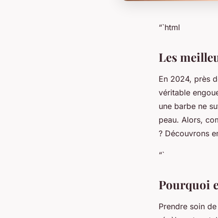
“`html
Les meille
En 2024, près d
véritable engoue
une barbe ne suf
peau. Alors, co
? Découvrons en
“`
Pourquoi e
Prendre soin de 