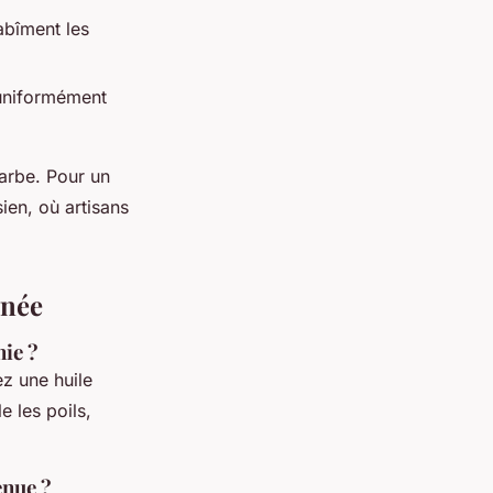
abîment les
 uniformément
barbe. Pour un
ien, où artisans
gnée
nie ?
z une huile
e les poils,
enue ?