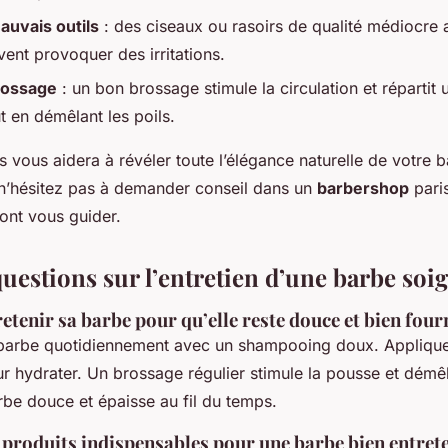
mauvais outils
: des ciseaux ou rasoirs de qualité médiocre 
vent provoquer des irritations.
rossage
: un bon brossage stimule la circulation et répartit
ut en démêlant les poils.
s vous aidera à révéler toute l’élégance naturelle de votre 
, n’hésitez pas à demander conseil dans un
barbershop
paris
ont vous guider.
uestions sur l’entretien d’une barbe soi
enir sa barbe pour qu’elle reste douce et bien four
barbe quotidiennement avec un shampooing doux. Applique
r hydrater. Un brossage régulier stimule la pousse et démêl
rbe douce et épaisse au fil du temps.
 produits indispensables pour une barbe bien entret