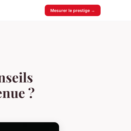
Mesurer le prestige →
nseils
enue ?