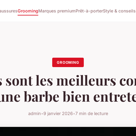
aussures
Grooming
Marques premium
Prêt-à-porter
Style & conseils
GROOMING
 sont les meilleurs co
une barbe bien entret
admin
•
9 janvier 2026
•
7 min de lecture